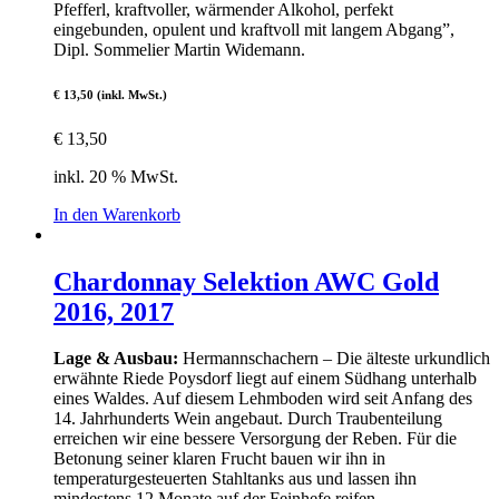
Pfefferl, kraftvoller, wärmender Alkohol, perfekt
eingebunden, opulent und kraftvoll mit langem Abgang”,
Dipl. Sommelier Martin Widemann.
€ 13,50 (inkl. MwSt.)
€
13,50
inkl. 20 % MwSt.
In den Warenkorb
Chardonnay Selektion AWC Gold
2016, 2017
Lage & Ausbau:
Hermannschachern – Die älteste urkundlich
erwähnte Riede Poysdorf liegt auf einem Südhang unterhalb
eines Waldes. Auf diesem Lehmboden wird seit Anfang des
14. Jahrhunderts Wein angebaut. Durch Traubenteilung
erreichen wir eine bessere Versorgung der Reben. Für die
Betonung seiner klaren Frucht bauen wir ihn in
temperaturgesteuerten Stahltanks aus und lassen ihn
mindestens 12 Monate auf der Feinhefe reifen.