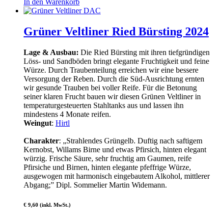
In den Warenkorb
Grüner Veltliner Ried Bürsting 2024
Lage & Ausbau:
Die Ried Bürsting mit ihren tiefgründigen
Löss- und Sandböden bringt elegante Fruchtigkeit und feine
Würze. Durch Traubenteilung erreichen wir eine bessere
Versorgung der Reben. Durch die Süd-Ausrichtung ernten
wir gesunde Trauben bei voller Reife. Für die Betonung
seiner klaren Frucht bauen wir diesen Grünen Veltliner in
temperaturgesteuerten Stahltanks aus und lassen ihn
mindestens 4 Monate reifen.
Weingut
:
Hirtl
Charakter
: „Strahlendes Grüngelb. Duftig nach saftigem
Kernobst, Willams Birne und etwas Pfirsich, hinten elegant
würzig. Frische Säure, sehr fruchtig am Gaumen, reife
Pfirsiche und Birnen, hinten elegante pfeffrige Würze,
ausgewogen mit harmonisch eingebautem Alkohol, mittlerer
Abgang;” Dipl. Sommelier Martin Widemann.
€ 9,60 (inkl. MwSt.)