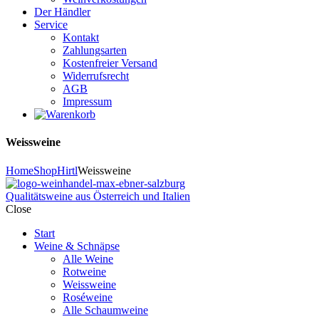
Der Händler
Service
Kontakt
Zahlungsarten
Kostenfreier Versand
Widerrufsrecht
AGB
Impressum
Weissweine
Home
Shop
Hirtl
Weissweine
Qualitätsweine aus Österreich und Italien
Close
Start
Weine & Schnäpse
Alle Weine
Rotweine
Weissweine
Roséweine
Alle Schaumweine