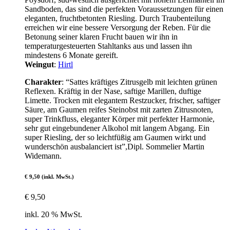
Sandboden, das sind die perfekten Voraussetzungen für einen
eleganten, fruchtbetonten Riesling. Durch Traubenteilung
erreichen wir eine bessere Versorgung der Reben. Für die
Betonung seiner klaren Frucht bauen wir ihn in
temperaturgesteuerten Stahltanks aus und lassen ihn
mindestens 6 Monate gereift.
Weingut
:
Hirtl
Charakter
: “Sattes kräftiges Zitrusgelb mit leichten grünen
Reflexen. Kräftig in der Nase, saftige Marillen, duftige
Limette. Trocken mit elegantem Restzucker, frischer, saftiger
Säure, am Gaumen reifes Steinobst mit zarten Zitrusnoten,
super Trinkfluss, eleganter Körper mit perfekter Harmonie,
sehr gut eingebundener Alkohol mit langem Abgang. Ein
super Riesling, der so leichtfüßig am Gaumen wirkt und
wunderschön ausbalanciert ist”,Dipl. Sommelier Martin
Widemann.
€ 9,50 (inkl. MwSt.)
€
9,50
inkl. 20 % MwSt.