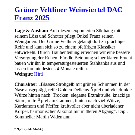
Grüner Veltliner Weinviertel DAC
Franz 2025
Lage & Ausbau:
Auf diesem exponierten Südhang mit
seinem Löss und Schotter pflegt Onkel Franz seinen
Weingarten. Der Grüne Veltliner gelangt dort zu prächtiger
Reife und kann sich so zu einem pfeffrigen Klassiker
entwickeln. Durch Traubenteilung erreichen wir eine bessere
Versorgung der Reben. Für die Betonung seiner klaren Frucht
bauen wir ihn in temperaturgesteuerten Stahltanks aus und
lassen ihn mindestens 4 Monate reifen.
Weingut
:
Hirtl
Charakter
: „Blasses Strohgelb mit grünen Schimmer. In der
Nase ausgeprägt, reife Golden Delicius Äpfel und viel dunkle
Würze hinten nach. Trocken, elegante Extraktsüße, knackige
Säure, reife Äpfel am Gaumen, hinten nach viel Würze,
Kardamom und Pfeffer, kraftvoller aber nicht überladener
Körper, harmonischer Alkohol mit mittleren Abgang”, Dipl.
Sommelier Martin Widemann.
€ 9,20 (inkl. MwSt.)