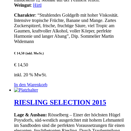
Weingut
:
Hirtl
Charakter
: “Strahlendes Goldgelb mit hoher Viskosität.
Intensive tropische Früchte, Banane und Mange. Zartes
Zuckerspitzerl, frische, fruchtige Säure, viel Tropic am
Gaumen, kraftvoller Alkohol, voller Körper, perfekte
Harmonie und langer Abang”, Dip. Sommelier Martin
Widemann
€ 14,50 (inkl. MwSt.)
€
14,50
inkl. 20 % MwSt.
In den Warenkorb
RIESLING SELECTION 2015
Lage & Ausbau:
Rösselberg – Einer der höchsten Hügel
Poysdorfs, süd-westlich ausgerichtet mit hohem Lehmanteil
im Sandboden sind die perfekten Voraussetzungen für einen
eleganten, fruchtbetonten Riesling. Durch Traubenteilung