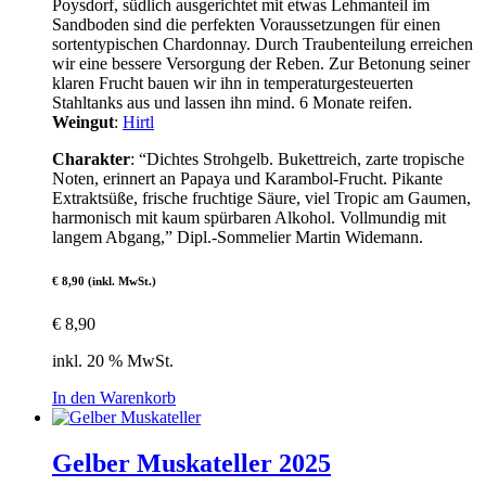
Poysdorf, südlich ausgerichtet mit etwas Lehmanteil im
Sandboden sind die perfekten Voraussetzungen für einen
sortentypischen Chardonnay. Durch Traubenteilung erreichen
wir eine bessere Versorgung der Reben. Zur Betonung seiner
klaren Frucht bauen wir ihn in temperaturgesteuerten
Stahltanks aus und lassen ihn mind. 6 Monate reifen.
Weingut
:
Hirtl
Charakter
: “Dichtes Strohgelb. Bukettreich, zarte tropische
Noten, erinnert an Papaya und Karambol-Frucht. Pikante
Extraktsüße, frische fruchtige Säure, viel Tropic am Gaumen,
harmonisch mit kaum spürbaren Alkohol. Vollmundig mit
langem Abgang,” Dipl.-Sommelier Martin Widemann.
€ 8,90 (inkl. MwSt.)
€
8,90
inkl. 20 % MwSt.
In den Warenkorb
Gelber Muskateller 2025