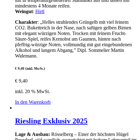
ihn in temperaturgesteuerten Stahltanks aus und lassen ihn
mindestens 4 Monate reifen.
Weingut
:
Hirtl
Charakter
: „Helles strahlendes Grüngelb mit viel feinem
CO2. Bukettreich in der Nase, nach saftigen gelben Birnen
mit elegant würzigen Noten. Trocken mit feinem Frucht-
Säure-Spiel, reifes Kernobst am Gaumen, hinten nach
pfeffrig-würzige Noten, vollmundig mit gut eingebundenen
Alkohol und langem Abgang,” Dipl. Sommelier Martin
Widemann.
€ 9,40 (inkl. MwSt.)
€
9,40
inkl. 20 % MwSt.
In den Warenkorb
Riesling Exklusiv 2025
Lage & Ausbau:
Rösselberg – Einer der höchsten Hügel
Poysdorf, süd-westlich ausgerichtet mit hohem Lehmanteil im