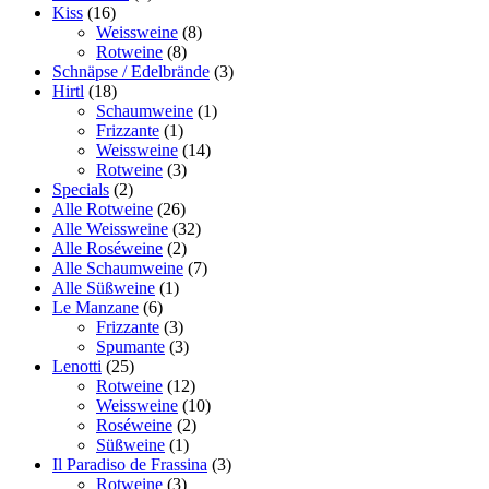
Kiss
(16)
Weissweine
(8)
Rotweine
(8)
Schnäpse / Edelbrände
(3)
Hirtl
(18)
Schaumweine
(1)
Frizzante
(1)
Weissweine
(14)
Rotweine
(3)
Specials
(2)
Alle Rotweine
(26)
Alle Weissweine
(32)
Alle Roséweine
(2)
Alle Schaumweine
(7)
Alle Süßweine
(1)
Le Manzane
(6)
Frizzante
(3)
Spumante
(3)
Lenotti
(25)
Rotweine
(12)
Weissweine
(10)
Roséweine
(2)
Süßweine
(1)
Il Paradiso de Frassina
(3)
Rotweine
(3)