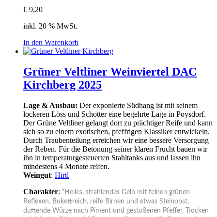
€
9,20
inkl. 20 % MwSt.
In den Warenkorb
Grüner Veltliner Weinviertel DAC
Kirchberg 2025
Lage & Ausbau:
Der exponierte Südhang ist mit seinem
lockeren Löss und Schotter eine begehrte Lage in Poysdorf.
Der Grüne Veltliner gelangt dort zu prächtiger Reife und kann
sich so zu einem exotischen, pfeffrigen Klassiker entwickeln.
Durch Traubenteilung erreichen wir eine bessere Versorgung
der Reben. Für die Betonung seiner klaren Frucht bauen wir
ihn in temperaturgesteuerten Stahltanks aus und lassen ihn
mindestens 4 Monate reifen.
Weingut
:
Hirtl
Charakter
:
“Helles, strahlendes Gelb mit feinen grünen
Reflexen. Bukettreich, reife Birnen und etwas Steinobst,
duftende Würze nach Piment und gestoßenen Pfeffer. Trocken