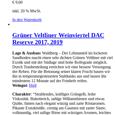
€
9,60
inkl. 20 % MwSt.
In den Warenkorb
Grüner Veltliner Weinviertel DAC
Reserve 2017, 2019
Lage & Ausbau:
Waldberg – Der Lehmanteil im lockeren
Sandboden macht einen sehr dichten Grünen Veltliner mit viel
Exotik und mit der Südlage sind hohe Reifegrade möglich.
Durch Traubenteilung erreichen wir eine bessere Versorgung
der Reben. Für die Betonung seiner klaren Frucht bauen wir
ihn in temperaturgesteuerten Stahltanks aus und lassen ihn
mindestens 12 Monate auf der Feinhefe reifen.
Weingut
:
Hirtl
Charakter
: “Strahlendes, kräftiges Grüngelb, hohe
Viskosität. Bukettreich, saftige Williamsbirnen und etwas
Quitte, hinten nach elegant würzig und zarte Röstaromen.
Pikante Extraktsüße, cremig am Gaumen mit zarter Säure,
vollmundig, viel saftige Birne mit würzigen Aromen, leichtes