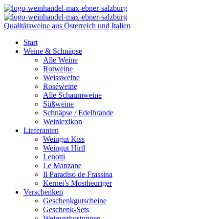
Qualitätsweine aus Österreich und Italien
Start
Weine & Schnäpse
Alle Weine
Rotweine
Weissweine
Roséweine
Alle Schaumweine
Süßweine
Schnäpse / Edelbrände
Weinlexikon
Lieferanten
Weingut Kiss
Weingut Hirtl
Lenotti
Le Manzane
Il Paradiso de Frassina
Kernei’s Mostheuriger
Verschenken
Geschenkgutscheine
Geschenk-Sets
Weinverkostungen