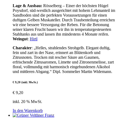
Lage & Ausbau:
Rösselberg – Einer der höchsten Hügel
Poysdorf, süd-westlich ausgerichtet mit hohem Lehmanteil im
Sandboden sind die perfekten Voraussetzungen für einen
duftigen Gelben Muskateller. Durch Traubenteilung erreichen
wir eine bessere Versorgung der Reben. Für die Betonung
seiner klaren Frucht bauen wir ihn in temperaturgesteuerten
Stahltanks aus und lassen ihn mindestens 4 Monate reifen.
Weingut
:
Hirtl
Charakter
: „Helles, strahlendes Strohgelb. Elegant duftig,
fein und zart in der Nase, erinnert an Blütenkorb und
Zitrusnoten. Trocken mit rescher Säure am Gaumen,
erfrischende Zitrusaromen, Limette und Zitronenmelisse, zart
floral, vollmundig mit harmonisch eingebundenen Alkohol
und mittleren Abgang.“ Dipl. Sommelier Martin Widemann.
€ 9,20 (inkl. MwSt.)
€
9,20
inkl. 20 % MwSt.
In den Warenkorb