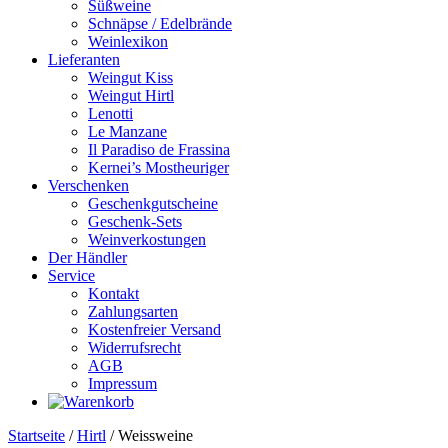
Süßweine
Schnäpse / Edelbrände
Weinlexikon
Lieferanten
Weingut Kiss
Weingut Hirtl
Lenotti
Le Manzane
Il Paradiso de Frassina
Kernei’s Mostheuriger
Verschenken
Geschenkgutscheine
Geschenk-Sets
Weinverkostungen
Der Händler
Service
Kontakt
Zahlungsarten
Kostenfreier Versand
Widerrufsrecht
AGB
Impressum
Startseite
/
Hirtl
/ Weissweine