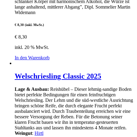
schlanker Körper mit harmonischem Alkohol, die Würze ist
lange anhaltend, mittlerer Abgang”, Dipl. Sommelier Martin
Widemann
€ 8,30 (inkl. MwSt.)
€
8,30
inkl. 20 % MwSt.
In den Warenkorb
Welschriesling Classic 2025
Lage & Ausbau:
Reishübel – Dieser lehmig-sandige Boden
bietet perfekte Bedingungen für einen feinfruchtigen
Welschriesling. Der Lehm und die süd-westliche Ausrichtung
bringen schöne Reife, die durch elegante Frucht perfekt
ausbalanciert wird. Durch Traubenteilung erreichen wir eine
bessere Versorgung der Reben. Für die Betonung seiner
klaren Frucht bauen wir ihn in temperatur-gesteuerten
Stahltanks aus und lassen ihn mindestens 4 Monate reifen.
Weingut
:
Hirtl