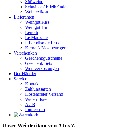
Süßweine
Schnäpse / Edelbrände
Weinlexikon
Lieferanten
Weingut Kiss
Weingut Hirtl
Lenotti
Le Manzane
Il Paradiso de Frassina
Kernei’s Mostheuriger
Verschenken
Geschenkgutscheine
Geschenk-Sets
Weinverkostungen
Der Händler
Service
Kontakt
Zahlungsarten
Kostenfreier Versand
Widerrufsrecht
AGB
Impressum
Unser Weinlexikon von A bis Z