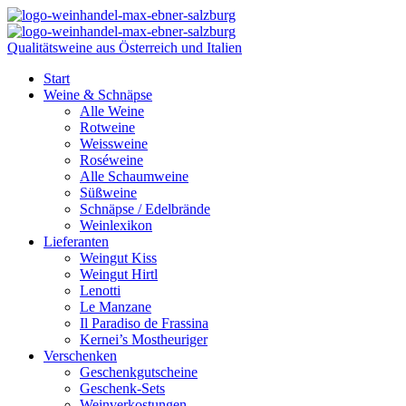
Qualitätsweine aus Österreich und Italien
Start
Weine & Schnäpse
Alle Weine
Rotweine
Weissweine
Roséweine
Alle Schaumweine
Süßweine
Schnäpse / Edelbrände
Weinlexikon
Lieferanten
Weingut Kiss
Weingut Hirtl
Lenotti
Le Manzane
Il Paradiso de Frassina
Kernei’s Mostheuriger
Verschenken
Geschenkgutscheine
Geschenk-Sets
Weinverkostungen