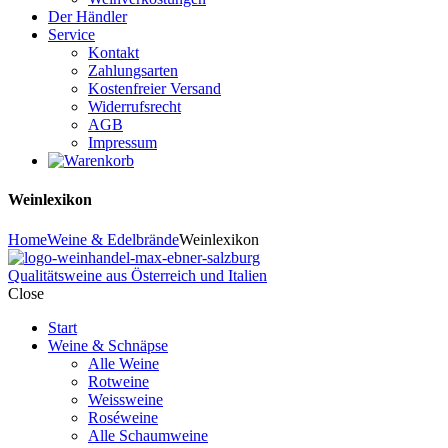
Der Händler
Service
Kontakt
Zahlungsarten
Kostenfreier Versand
Widerrufsrecht
AGB
Impressum
Weinlexikon
Home
Weine & Edelbrände
Weinlexikon
Qualitätsweine aus Österreich und Italien
Close
Start
Weine & Schnäpse
Alle Weine
Rotweine
Weissweine
Roséweine
Alle Schaumweine