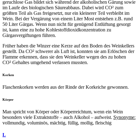
geruchlose Gas bildet sich während der alkoholischen Gärung sowie
im Laufe des biologischen Säureabbaus. Dabei wird CO² zum
größten Teil als Gas freigesetzt, nur ein kleinerer Teil verbleibt im
Wein. Bei der Vergärung von einem Liter Most entstehen z.B. rund
50 Liter Gärgas. Wenn nun nicht für genügend Entlüftung gesorgt
ist, kann eine zu hohe Kohlestoffdioxidkonzentration zu
Gärgasvergiftungen führen.
Früher haben die Winzer eine Kerze auf den Boden des Weinkellers
gestellt. Da CO² schwerer als Luft ist, konnten sie am Erlöschen der
Flamme erkennen, dass sie den Weinkeller wegen des zu hohen
CO² Gehaltes umgehend verlassen mussten.
Korken
Flaschenkorken werden aus der Rinde der Korkeiche gewonnen.
Körper
Man spricht von Körper oder Körperreichtum, wenn ein Wein
besonders viele Extraktstoffe – auch Alkohol – aufweist.
Synonyme:
vollmundig, voluminös, mächtig, füllig, mollig, fleischig
L