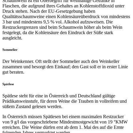
Schaumwein ist ein Oberbegriff für weinhaltige Getränke in
Flaschen, die aufgrund ihres Gehaltes an Kohlenstoffdioxid unter
Druck stehen. Nach der EU-Gesetzgebung haben
Qualitätsschaumweine einen Kohlensäureüberdruck von mindestens
3 bar und mindestens 9,5 % vol. Alkohol aufzuweisen. Die
Restzuckergrenzen sind beim Schaumwein höher als beim Wein
festgelegt, da die Kohlensäure den Eindruck der Süße stark
ausgleicht.
Sommelier
Der Weinkenner. Oft stellt der Sommelier auch den Weinkeller
zusammen und besorgt den Einkauf; den Gast soll er in erster Linie
gut beraten.
Spätlese
Spätlese steht für eine in Österreich und Deutschland gültige
Prädikatsweinstufe, für deren Weine die Trauben in vollreifem und
süßem Zustand gelesen werden.
In Österreich müssen Spätlesen bei einem maximalen Restzucker
von 9 g/l das vorgeschriebene Mindestmostgewicht von 19 °KMW
erreichen. Die Weine dürfen erst ab dem 1. Mai des auf die Ernte
folgenden Jahres vermarktet werden.