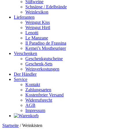
Süßweine
Schnäpse / Edelbrände
Weinlexikon
Lieferanten
Weingut Kiss
Weingut Hirtl
Lenotti
Le Manzane
Il Paradiso de Frassina
Kernei’s Mostheuriger
Verschenken
Geschenkgutscheine
Geschenk-Sets
Weinverkostungen
Der Händler
Service
Kontakt
Zahlungsarten
Kostenfreier Versand
Widerrufsrecht
AGB
Impressum
Startseite
/ Weinkisten