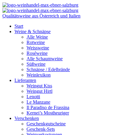
Qualitätsweine aus Österreich und Italien
Start
Weine & Schnäpse
Alle Weine
Rotweine
Weissweine
Roséweine
Alle Schaumweine
Süßweine
Schnäpse / Edelbrände
Weinlexikon
Lieferanten
Weingut Kiss
Weingut Hirtl
Lenotti
Le Manzane
Il Paradiso de Frassina
Kernei’s Mostheuriger
Verschenken
Geschenkgutscheine
Geschenk-Sets
Weinverkostungen