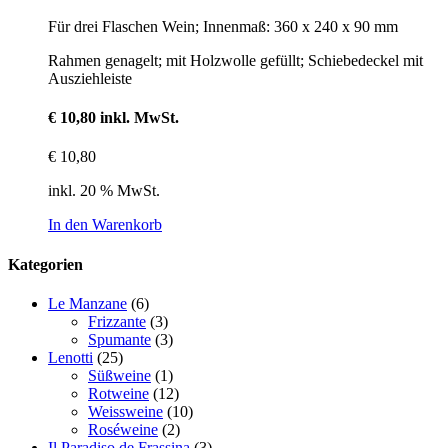
Für drei Flaschen Wein; Innenmaß: 360 x 240 x 90 mm
Rahmen genagelt; mit Holzwolle gefüllt; Schiebedeckel mit
Ausziehleiste
€ 10,80 inkl. MwSt.
€
10,80
inkl. 20 % MwSt.
In den Warenkorb
Kategorien
Le Manzane
(6)
Frizzante
(3)
Spumante
(3)
Lenotti
(25)
Süßweine
(1)
Rotweine
(12)
Weissweine
(10)
Roséweine
(2)
Il Paradiso de Frassina
(3)