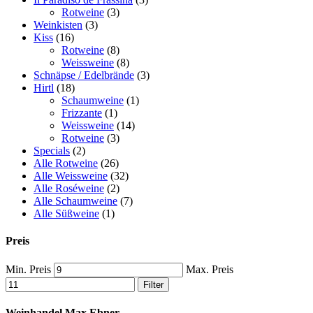
Rotweine
(3)
Weinkisten
(3)
Kiss
(16)
Rotweine
(8)
Weissweine
(8)
Schnäpse / Edelbrände
(3)
Hirtl
(18)
Schaumweine
(1)
Frizzante
(1)
Weissweine
(14)
Rotweine
(3)
Specials
(2)
Alle Rotweine
(26)
Alle Weissweine
(32)
Alle Roséweine
(2)
Alle Schaumweine
(7)
Alle Süßweine
(1)
Preis
Min. Preis
Max. Preis
Filter
Weinhandel Max Ebner