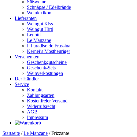
Süßweine
Schnäpse / Edelbrände
Weinlexikon
Lieferanten
Weingut Kiss
Weingut Hirtl
Lenotti
Le Manzane
Il Paradiso de Frassina
Kernei’s Mostheuriger
Verschenken
Geschenkgutscheine
Geschenk-Sets
Weinverkostungen
Der Händler
Service
Kontakt
Zahlungsarten
Kostenfreier Versand
Widerrufsrecht
AGB
Impressum
Startseite
/
Le Manzane
/ Frizzante