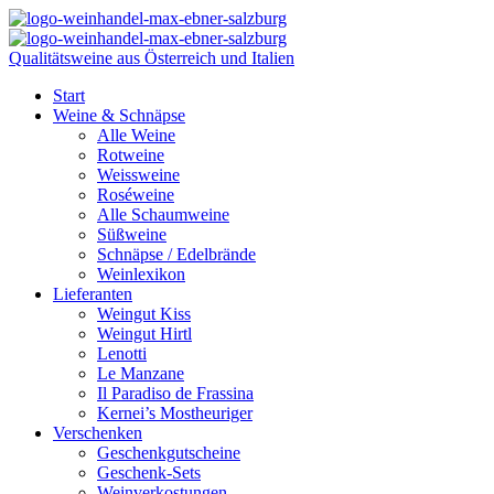
Qualitätsweine aus Österreich und Italien
Start
Weine & Schnäpse
Alle Weine
Rotweine
Weissweine
Roséweine
Alle Schaumweine
Süßweine
Schnäpse / Edelbrände
Weinlexikon
Lieferanten
Weingut Kiss
Weingut Hirtl
Lenotti
Le Manzane
Il Paradiso de Frassina
Kernei’s Mostheuriger
Verschenken
Geschenkgutscheine
Geschenk-Sets
Weinverkostungen