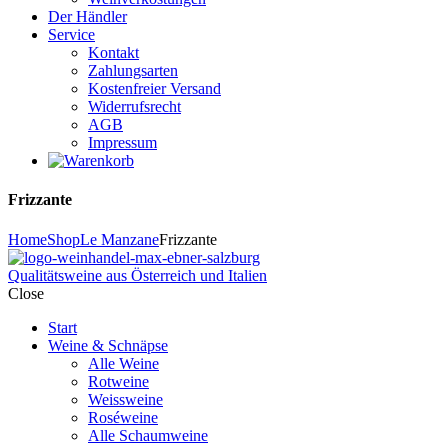
Der Händler
Service
Kontakt
Zahlungsarten
Kostenfreier Versand
Widerrufsrecht
AGB
Impressum
Frizzante
Home
Shop
Le Manzane
Frizzante
Qualitätsweine aus Österreich und Italien
Close
Start
Weine & Schnäpse
Alle Weine
Rotweine
Weissweine
Roséweine
Alle Schaumweine