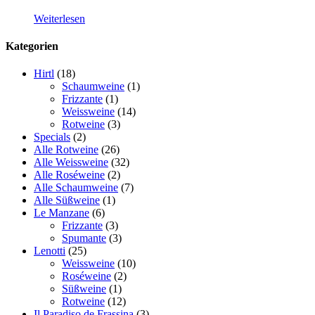
Weiterlesen
Kategorien
Hirtl
(18)
Schaumweine
(1)
Frizzante
(1)
Weissweine
(14)
Rotweine
(3)
Specials
(2)
Alle Rotweine
(26)
Alle Weissweine
(32)
Alle Roséweine
(2)
Alle Schaumweine
(7)
Alle Süßweine
(1)
Le Manzane
(6)
Frizzante
(3)
Spumante
(3)
Lenotti
(25)
Weissweine
(10)
Roséweine
(2)
Süßweine
(1)
Rotweine
(12)
Il Paradiso de Frassina
(3)