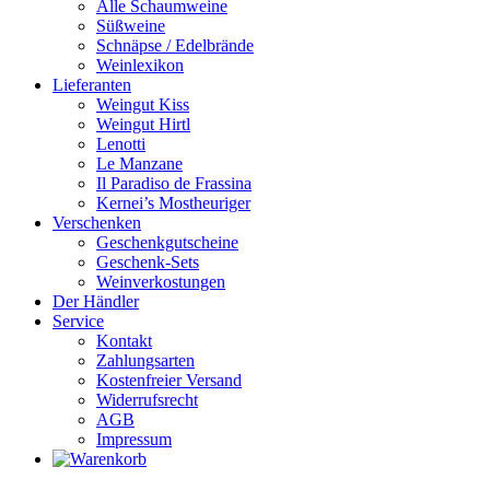
Alle Schaumweine
Süßweine
Schnäpse / Edelbrände
Weinlexikon
Lieferanten
Weingut Kiss
Weingut Hirtl
Lenotti
Le Manzane
Il Paradiso de Frassina
Kernei’s Mostheuriger
Verschenken
Geschenkgutscheine
Geschenk-Sets
Weinverkostungen
Der Händler
Service
Kontakt
Zahlungsarten
Kostenfreier Versand
Widerrufsrecht
AGB
Impressum