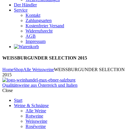
Der Händler
Service
Kontakt
Zahlungsarten
Kostenfreier Versand
Widerrufsrecht
AGB
Impressum
WEISSBURGUNDER SELECTION 2015
Home
Shop
Alle Weissweine
WEISSBURGUNDER SELECTION
2015
Qualitätsweine aus Österreich und Italien
Close
Start
Weine & Schnäpse
Alle Weine
Rotweine
Weissweine
Roséweine