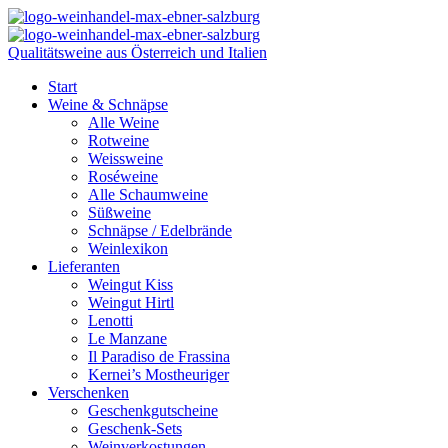
Qualitätsweine aus Österreich und Italien
Start
Weine & Schnäpse
Alle Weine
Rotweine
Weissweine
Roséweine
Alle Schaumweine
Süßweine
Schnäpse / Edelbrände
Weinlexikon
Lieferanten
Weingut Kiss
Weingut Hirtl
Lenotti
Le Manzane
Il Paradiso de Frassina
Kernei’s Mostheuriger
Verschenken
Geschenkgutscheine
Geschenk-Sets
Weinverkostungen