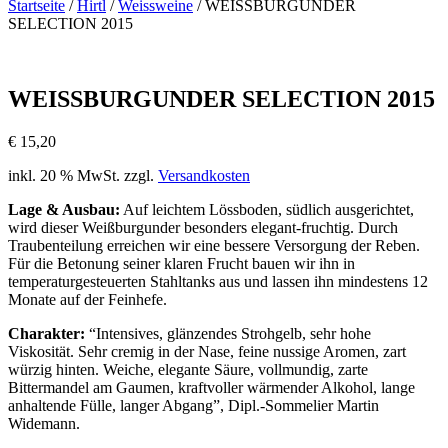
Startseite
/
Hirtl
/
Weissweine
/ WEISSBURGUNDER
SELECTION 2015
WEISSBURGUNDER SELECTION 2015
€
15,20
inkl. 20 % MwSt.
zzgl.
Versandkosten
Lage & Ausbau:
Auf leichtem Lössboden, südlich ausgerichtet,
wird dieser Weißburgunder besonders elegant-fruchtig. Durch
Traubenteilung erreichen wir eine bessere Versorgung der Reben.
Für die Betonung seiner klaren Frucht bauen wir ihn in
temperaturgesteuerten Stahltanks aus und lassen ihn mindestens 12
Monate auf der Feinhefe.
Charakter:
“Intensives, glänzendes Strohgelb, sehr hohe
Viskosität. Sehr cremig in der Nase, feine nussige Aromen, zart
würzig hinten. Weiche, elegante Säure, vollmundig, zarte
Bittermandel am Gaumen, kraftvoller wärmender Alkohol, lange
anhaltende Fülle, langer Abgang”, Dipl.-Sommelier Martin
Widemann.