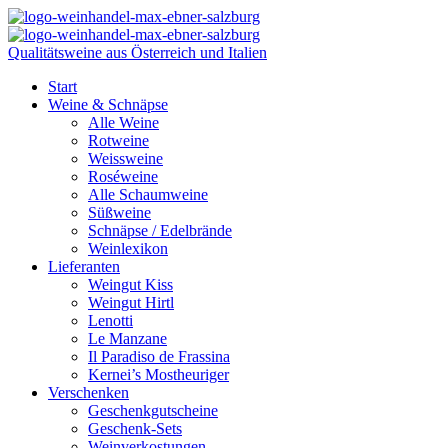
Qualitätsweine aus Österreich und Italien
Start
Weine & Schnäpse
Alle Weine
Rotweine
Weissweine
Roséweine
Alle Schaumweine
Süßweine
Schnäpse / Edelbrände
Weinlexikon
Lieferanten
Weingut Kiss
Weingut Hirtl
Lenotti
Le Manzane
Il Paradiso de Frassina
Kernei’s Mostheuriger
Verschenken
Geschenkgutscheine
Geschenk-Sets
Weinverkostungen