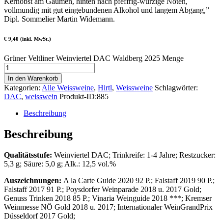
Kernobst am Gaumen, hinten nach pfeffrig-würzige Noten,
vollmundig mit gut eingebundenen Alkohol und langem Abgang,”
Dipl. Sommelier Martin Widemann.
€ 9,40 (inkl. MwSt.)
Grüner Veltliner Weinviertel DAC Waldberg 2025 Menge
In den Warenkorb
Kategorien:
Alle Weissweine
,
Hirtl
,
Weissweine
Schlagwörter:
DAC
,
weisswein
Produkt-ID:
885
Beschreibung
Beschreibung
Qualitätsstufe:
Weinviertel DAC; Trinkreife: 1-4 Jahre; Restzucker:
5,3 g; Säure: 5,0 g; Alk.: 12,5 vol.%
Auszeichnungen:
A la Carte Guide 2020 92 P.; Falstaff 2019 90 P.;
Falstaff 2017 91 P.; Poysdorfer Weinparade 2018 u. 2017 Gold;
Genuss Trinken 2018 85 P.; Vinaria Weinguide 2018 ***; Kremser
Weinmesse NÖ Gold 2018 u. 2017; Internationaler WeinGrandPrix
Düsseldorf 2017 Gold;