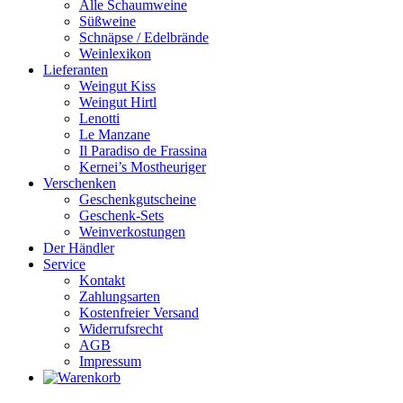
Alle Schaumweine
Süßweine
Schnäpse / Edelbrände
Weinlexikon
Lieferanten
Weingut Kiss
Weingut Hirtl
Lenotti
Le Manzane
Il Paradiso de Frassina
Kernei’s Mostheuriger
Verschenken
Geschenkgutscheine
Geschenk-Sets
Weinverkostungen
Der Händler
Service
Kontakt
Zahlungsarten
Kostenfreier Versand
Widerrufsrecht
AGB
Impressum