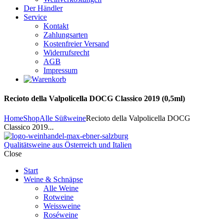
Der Händler
Service
Kontakt
Zahlungsarten
Kostenfreier Versand
Widerrufsrecht
AGB
Impressum
Recioto della Valpolicella DOCG Classico 2019 (0,5ml)
Home
Shop
Alle Süßweine
Recioto della Valpolicella DOCG
Classico 2019...
Qualitätsweine aus Österreich und Italien
Close
Start
Weine & Schnäpse
Alle Weine
Rotweine
Weissweine
Roséweine