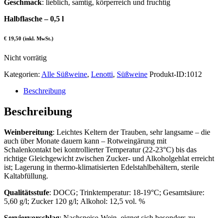
Geschmack
: lieblich, samtig, körperreich und fruchtig
Halbflasche – 0,5 l
€ 19,50 (inkl. MwSt.)
Nicht vorrätig
Kategorien:
Alle Süßweine
,
Lenotti
,
Süßweine
Produkt-ID:
1012
Beschreibung
Beschreibung
Weinbereitung
: Leichtes Keltern der Trauben, sehr langsame – die
auch über Monate dauern kann – Rotweingärung mit
Schalenkontakt bei kontrollierter Temperatur (22-23°C) bis das
richtige Gleichgewicht zwischen Zucker- und Alkoholgehlat erreicht
ist; Lagerung in thermo-klimatisierten Edelstahlbehältern, sterile
Kaltabfüllung.
Qualitätsstufe
: DOCG; Trinktemperatur: 18-19°C; Gesamtsäure:
5,60 g/l; Zucker 120 g/l; Alkohol: 12,5 vol. %
Serviervorschlag
: Nachspeise-Wein, eignet sich besonders zu