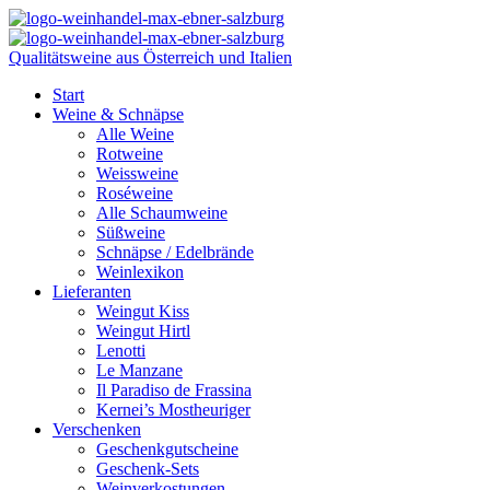
Qualitätsweine aus Österreich und Italien
Start
Weine & Schnäpse
Alle Weine
Rotweine
Weissweine
Roséweine
Alle Schaumweine
Süßweine
Schnäpse / Edelbrände
Weinlexikon
Lieferanten
Weingut Kiss
Weingut Hirtl
Lenotti
Le Manzane
Il Paradiso de Frassina
Kernei’s Mostheuriger
Verschenken
Geschenkgutscheine
Geschenk-Sets
Weinverkostungen