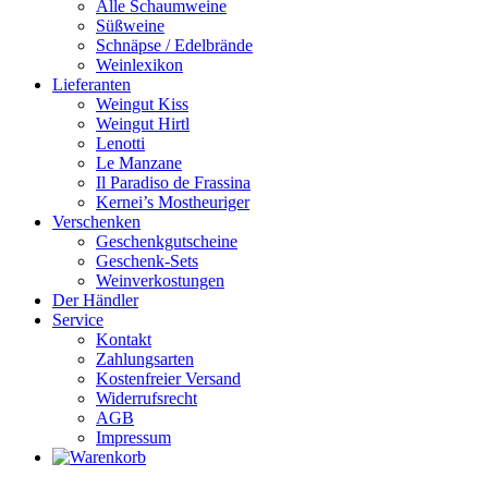
Alle Schaumweine
Süßweine
Schnäpse / Edelbrände
Weinlexikon
Lieferanten
Weingut Kiss
Weingut Hirtl
Lenotti
Le Manzane
Il Paradiso de Frassina
Kernei’s Mostheuriger
Verschenken
Geschenkgutscheine
Geschenk-Sets
Weinverkostungen
Der Händler
Service
Kontakt
Zahlungsarten
Kostenfreier Versand
Widerrufsrecht
AGB
Impressum