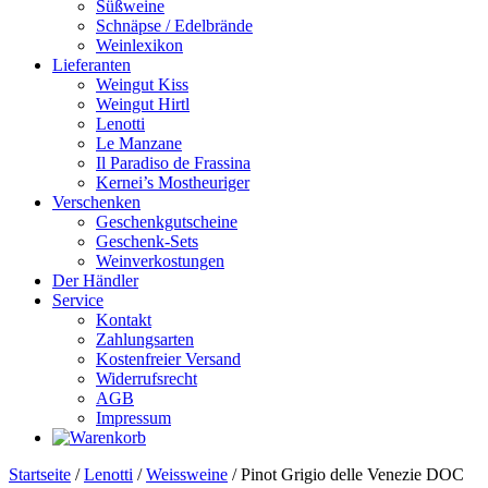
Süßweine
Schnäpse / Edelbrände
Weinlexikon
Lieferanten
Weingut Kiss
Weingut Hirtl
Lenotti
Le Manzane
Il Paradiso de Frassina
Kernei’s Mostheuriger
Verschenken
Geschenkgutscheine
Geschenk-Sets
Weinverkostungen
Der Händler
Service
Kontakt
Zahlungsarten
Kostenfreier Versand
Widerrufsrecht
AGB
Impressum
Startseite
/
Lenotti
/
Weissweine
/ Pinot Grigio delle Venezie DOC