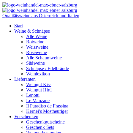
Qualitätsweine aus Österreich und Italien
Start
Weine & Schnäpse
Alle Weine
Rotweine
Weissweine
Roséweine
Alle Schaumweine
Süßweine
Schnäpse / Edelbrände
Weinlexikon
Lieferanten
Weingut Kiss
Weingut Hirtl
Lenotti
Le Manzane
Il Paradiso de Frassina
Kernei’s Mostheuriger
Verschenken
Geschenkgutscheine
Geschenk-Sets
Weinverkostungen