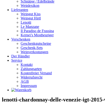
Schnäpse / Edelbrände
Weinlexikon
Lieferanten
Weingut Kiss
Weingut Hirtl
Lenotti
Le Manzane
Il Paradiso de Frassina
Kernei’s Mostheuriger
Verschenken
Geschenkgutscheine
Geschenk-Sets
Weinverkostungen
Der Händler
Service
Kontakt
Zahlungsarten
Kostenfreier Versand
Widerrufsrecht
AGB
Impressum
lenotti-chardonnay-delle-venezie-igt-2015