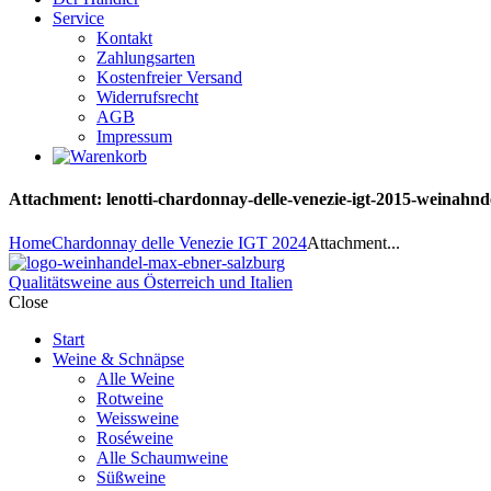
Service
Kontakt
Zahlungsarten
Kostenfreier Versand
Widerrufsrecht
AGB
Impressum
Attachment: lenotti-chardonnay-delle-venezie-igt-2015-weinahnd
Home
Chardonnay delle Venezie IGT 2024
Attachment...
Qualitätsweine aus Österreich und Italien
Close
Start
Weine & Schnäpse
Alle Weine
Rotweine
Weissweine
Roséweine
Alle Schaumweine
Süßweine