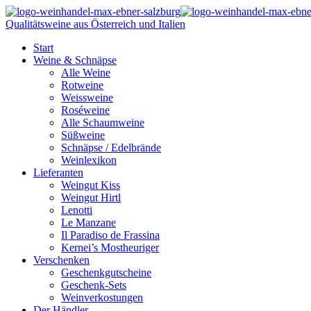
Qualitätsweine aus Österreich und Italien
Start
Weine & Schnäpse
Alle Weine
Rotweine
Weissweine
Roséweine
Alle Schaumweine
Süßweine
Schnäpse / Edelbrände
Weinlexikon
Lieferanten
Weingut Kiss
Weingut Hirtl
Lenotti
Le Manzane
Il Paradiso de Frassina
Kernei’s Mostheuriger
Verschenken
Geschenkgutscheine
Geschenk-Sets
Weinverkostungen
Der Händler