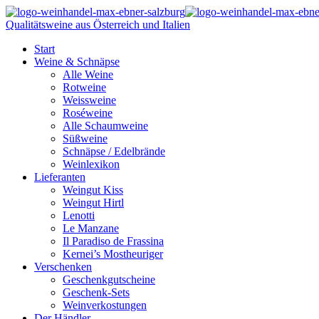
Qualitätsweine aus Österreich und Italien
Start
Weine & Schnäpse
Alle Weine
Rotweine
Weissweine
Roséweine
Alle Schaumweine
Süßweine
Schnäpse / Edelbrände
Weinlexikon
Lieferanten
Weingut Kiss
Weingut Hirtl
Lenotti
Le Manzane
Il Paradiso de Frassina
Kernei’s Mostheuriger
Verschenken
Geschenkgutscheine
Geschenk-Sets
Weinverkostungen
Der Händler