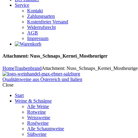
Service
Kontakt
Zahlungsarten
Kostenfreier Versand
Widerrufsrecht
AGB
Impressum
Attachment: Nuss_Schnaps_Kernei_Mostheuriger
Home
Traubenbrand
Attachment: Nuss_Schnaps_Kernei_Mostheurige
Qualitätsweine aus Österreich und Italien
Close
Start
Weine & Schnäpse
Alle Weine
Rotweine
Weissweine
Roséweine
Alle Schaumweine
Süßweine