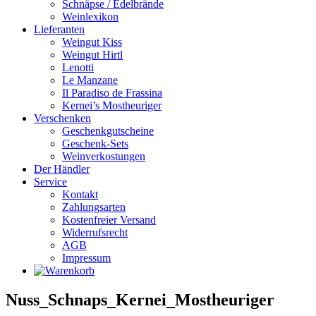
Schnäpse / Edelbrände
Weinlexikon
Lieferanten
Weingut Kiss
Weingut Hirtl
Lenotti
Le Manzane
Il Paradiso de Frassina
Kernei’s Mostheuriger
Verschenken
Geschenkgutscheine
Geschenk-Sets
Weinverkostungen
Der Händler
Service
Kontakt
Zahlungsarten
Kostenfreier Versand
Widerrufsrecht
AGB
Impressum
Nuss_Schnaps_Kernei_Mostheuriger