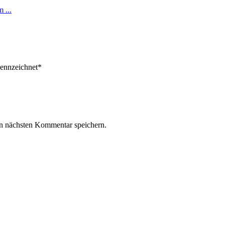
em
...
ekennzeichnet*
n nächsten Kommentar speichern.