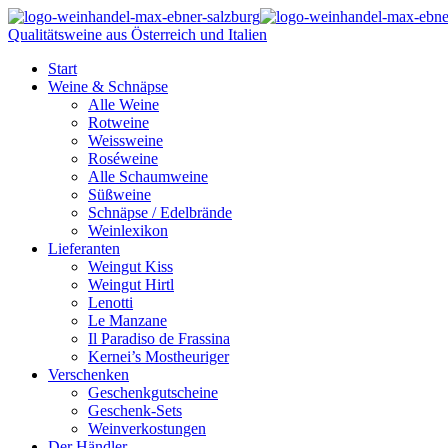
Qualitätsweine aus Österreich und Italien
Start
Weine & Schnäpse
Alle Weine
Rotweine
Weissweine
Roséweine
Alle Schaumweine
Süßweine
Schnäpse / Edelbrände
Weinlexikon
Lieferanten
Weingut Kiss
Weingut Hirtl
Lenotti
Le Manzane
Il Paradiso de Frassina
Kernei’s Mostheuriger
Verschenken
Geschenkgutscheine
Geschenk-Sets
Weinverkostungen
Der Händler