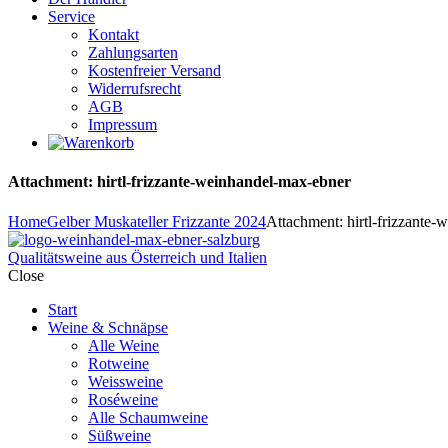
Service
Kontakt
Zahlungsarten
Kostenfreier Versand
Widerrufsrecht
AGB
Impressum
Attachment: hirtl-frizzante-weinhandel-max-ebner
Home
Gelber Muskateller Frizzante 2024
Attachment: hirtl-frizzante
Qualitätsweine aus Österreich und Italien
Close
Start
Weine & Schnäpse
Alle Weine
Rotweine
Weissweine
Roséweine
Alle Schaumweine
Süßweine