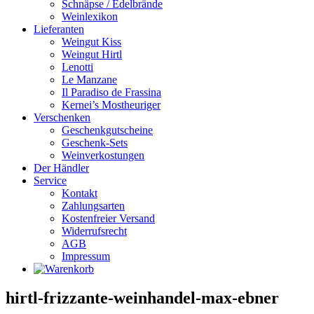
Schnäpse / Edelbrände
Weinlexikon
Lieferanten
Weingut Kiss
Weingut Hirtl
Lenotti
Le Manzane
Il Paradiso de Frassina
Kernei’s Mostheuriger
Verschenken
Geschenkgutscheine
Geschenk-Sets
Weinverkostungen
Der Händler
Service
Kontakt
Zahlungsarten
Kostenfreier Versand
Widerrufsrecht
AGB
Impressum
hirtl-frizzante-weinhandel-max-ebner