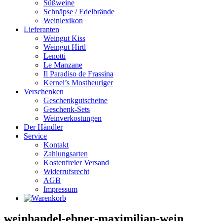
Süßweine
Schnäpse / Edelbrände
Weinlexikon
Lieferanten
Weingut Kiss
Weingut Hirtl
Lenotti
Le Manzane
Il Paradiso de Frassina
Kernei’s Mostheuriger
Verschenken
Geschenkgutscheine
Geschenk-Sets
Weinverkostungen
Der Händler
Service
Kontakt
Zahlungsarten
Kostenfreier Versand
Widerrufsrecht
AGB
Impressum
weinhandel-ebner-maximilian-wein