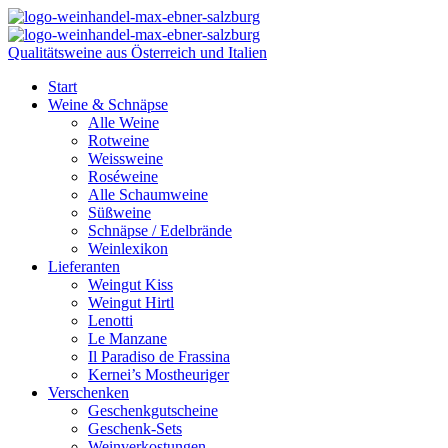
Qualitätsweine aus Österreich und Italien
Start
Weine & Schnäpse
Alle Weine
Rotweine
Weissweine
Roséweine
Alle Schaumweine
Süßweine
Schnäpse / Edelbrände
Weinlexikon
Lieferanten
Weingut Kiss
Weingut Hirtl
Lenotti
Le Manzane
Il Paradiso de Frassina
Kernei’s Mostheuriger
Verschenken
Geschenkgutscheine
Geschenk-Sets
Weinverkostungen