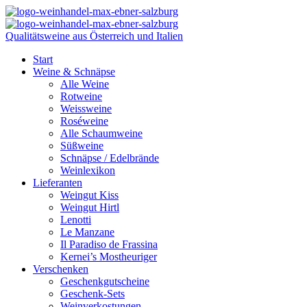
Qualitätsweine aus Österreich und Italien
Start
Weine & Schnäpse
Alle Weine
Rotweine
Weissweine
Roséweine
Alle Schaumweine
Süßweine
Schnäpse / Edelbrände
Weinlexikon
Lieferanten
Weingut Kiss
Weingut Hirtl
Lenotti
Le Manzane
Il Paradiso de Frassina
Kernei’s Mostheuriger
Verschenken
Geschenkgutscheine
Geschenk-Sets
Weinverkostungen