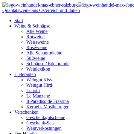
Qualitätsweine aus Österreich und Italien
Start
Weine & Schnäpse
Alle Weine
Rotweine
Weissweine
Roséweine
Alle Schaumweine
Süßweine
Schnäpse / Edelbrände
Weinlexikon
Lieferanten
Weingut Kiss
Weingut Hirtl
Lenotti
Le Manzane
Il Paradiso de Frassina
Kernei’s Mostheuriger
Verschenken
Geschenkgutscheine
Geschenk-Sets
Weinverkostungen
Der Händler