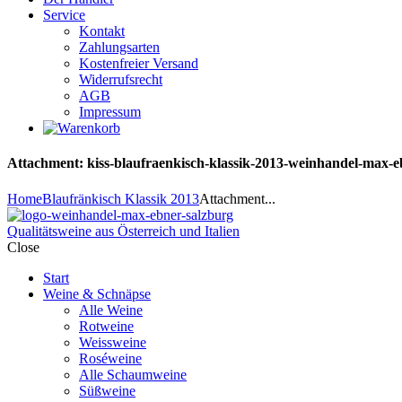
Service
Kontakt
Zahlungsarten
Kostenfreier Versand
Widerrufsrecht
AGB
Impressum
Attachment: kiss-blaufraenkisch-klassik-2013-weinhandel-max-
Home
Blaufränkisch Klassik 2013
Attachment...
Qualitätsweine aus Österreich und Italien
Close
Start
Weine & Schnäpse
Alle Weine
Rotweine
Weissweine
Roséweine
Alle Schaumweine
Süßweine