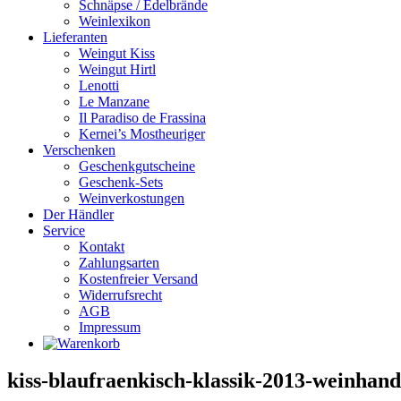
Schnäpse / Edelbrände
Weinlexikon
Lieferanten
Weingut Kiss
Weingut Hirtl
Lenotti
Le Manzane
Il Paradiso de Frassina
Kernei’s Mostheuriger
Verschenken
Geschenkgutscheine
Geschenk-Sets
Weinverkostungen
Der Händler
Service
Kontakt
Zahlungsarten
Kostenfreier Versand
Widerrufsrecht
AGB
Impressum
kiss-blaufraenkisch-klassik-2013-weinhan