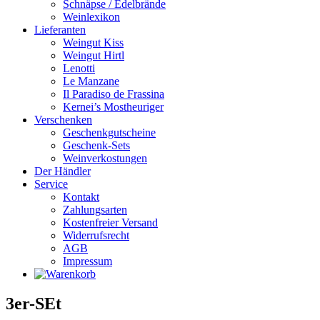
Schnäpse / Edelbrände
Weinlexikon
Lieferanten
Weingut Kiss
Weingut Hirtl
Lenotti
Le Manzane
Il Paradiso de Frassina
Kernei’s Mostheuriger
Verschenken
Geschenkgutscheine
Geschenk-Sets
Weinverkostungen
Der Händler
Service
Kontakt
Zahlungsarten
Kostenfreier Versand
Widerrufsrecht
AGB
Impressum
3er-SEt