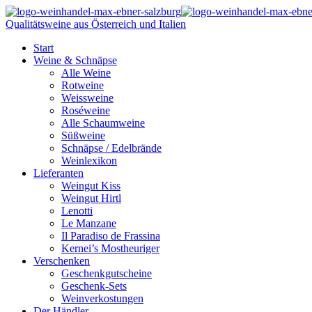
Qualitätsweine aus Österreich und Italien
Start
Weine & Schnäpse
Alle Weine
Rotweine
Weissweine
Roséweine
Alle Schaumweine
Süßweine
Schnäpse / Edelbrände
Weinlexikon
Lieferanten
Weingut Kiss
Weingut Hirtl
Lenotti
Le Manzane
Il Paradiso de Frassina
Kernei’s Mostheuriger
Verschenken
Geschenkgutscheine
Geschenk-Sets
Weinverkostungen
Der Händler