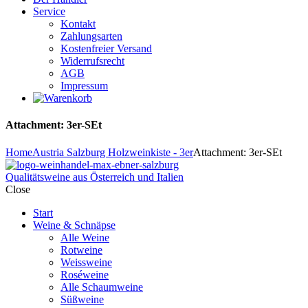
Service
Kontakt
Zahlungsarten
Kostenfreier Versand
Widerrufsrecht
AGB
Impressum
Attachment: 3er-SEt
Home
Austria Salzburg Holzweinkiste - 3er
Attachment: 3er-SEt
Qualitätsweine aus Österreich und Italien
Close
Start
Weine & Schnäpse
Alle Weine
Rotweine
Weissweine
Roséweine
Alle Schaumweine
Süßweine