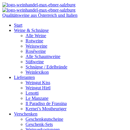
Qualitätsweine aus Österreich und Italien
Start
Weine & Schnäpse
Alle Weine
Rotweine
Weissweine
Roséweine
Alle Schaumweine
Süßweine
Schnäpse / Edelbrände
Weinlexikon
Lieferanten
Weingut Kiss
Weingut Hirtl
Lenotti
Le Manzane
Il Paradiso de Frassina
Kernei’s Mostheuriger
Verschenken
Geschenkgutscheine
Geschenk-Sets
Weinverkostungen