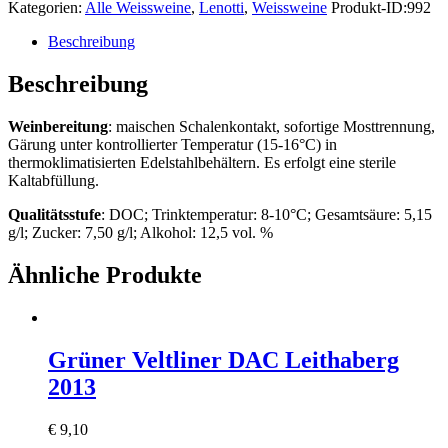
Kategorien:
Alle Weissweine
,
Lenotti
,
Weissweine
Produkt-ID:
992
Beschreibung
Beschreibung
Weinbereitung
: maischen Schalenkontakt, sofortige Mosttrennung,
Gärung unter kontrollierter Temperatur (15-16°C) in
thermoklimatisierten Edelstahlbehältern. Es erfolgt eine sterile
Kaltabfüllung.
Qualitätsstufe
: DOC; Trinktemperatur: 8-10°C; Gesamtsäure: 5,15
g/l; Zucker: 7,50 g/l; Alkohol: 12,5 vol. %
Ähnliche Produkte
Grüner Veltliner DAC Leithaberg
2013
€
9,10