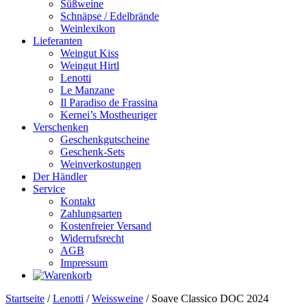
Süßweine
Schnäpse / Edelbrände
Weinlexikon
Lieferanten
Weingut Kiss
Weingut Hirtl
Lenotti
Le Manzane
Il Paradiso de Frassina
Kernei’s Mostheuriger
Verschenken
Geschenkgutscheine
Geschenk-Sets
Weinverkostungen
Der Händler
Service
Kontakt
Zahlungsarten
Kostenfreier Versand
Widerrufsrecht
AGB
Impressum
Startseite
/
Lenotti
/
Weissweine
/ Soave Classico DOC 2024